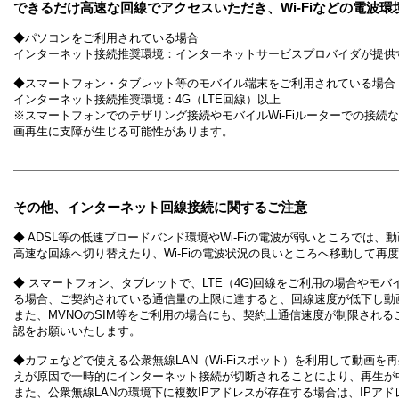
​できるだけ高速な回線でアクセスいただき、Wi-Fiなどの電波
◆パソコンをご利用されている場合
インターネット接続推奨環境：インターネットサービスプロバイダが提供
◆スマートフォン・タブレット等のモバイル端末をご利用されている場合
インターネット接続推奨環境：4G（LTE回線）以上
※スマートフォンでのテザリング接続やモバイルWi-Fiルーターでの接
画再生に支障が生じる可能性があります。
​その他、インターネット回線接続に関するご注意
◆ ADSL等の低速ブロードバンド環境やWi-Fiの電波が弱いところで
高速な回線へ切り替えたり、Wi-Fiの電波状況の良いところへ移動して再
◆ スマートフォン、タブレットで、LTE（4G)回線をご利用の場合やモバ
る場合、ご契約されている通信量の上限に達すると、回線速度が低下し動
また、MVNOのSIM等をご利用の場合にも、契約上通信速度が制限され
認をお願いいたします。
◆カフェなどで使える公衆無線LAN（Wi-Fiスポット）を利用して動画
えが原因で一時的にインターネット接続が切断されることにより、再生が
また、公衆無線LANの環境下に複数IPアドレスが存在する場合は、IP